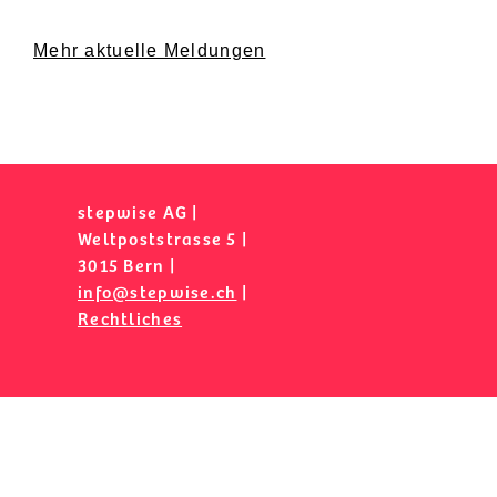
Mehr aktuelle Meldungen
stepwise AG |
Weltpoststrasse 5 |
3015 Bern |
info@stepwise.ch
|
Rechtliches